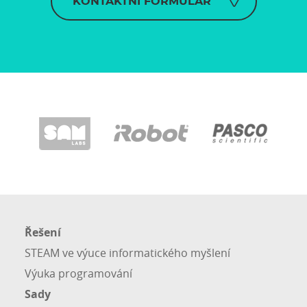
KONTAKTNÍ FORMULÁŘ
Řešení
STEAM ve výuce informatického myšlení
Výuka programování
Sady