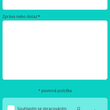
Zpráva nebo dotaz
*
* povinná položka
Souhlasím se zpracováním
O
.