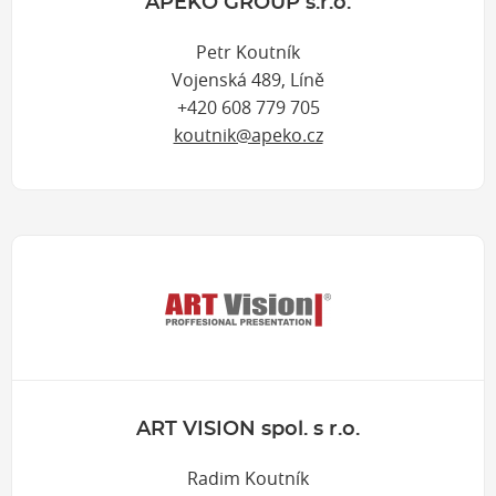
APEKO GROUP s.r.o.
Petr Koutník
Vojenská 489, Líně
+420 608 779 705
koutnik@apeko.cz
ART VISION spol. s r.o.
Radim Koutník