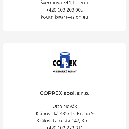
Švermova 344, Liberec
+420 603 203 005
koutnik@art-vision.eu
COPPEX spol. s r.o.
Otto Novák
Klánovická 485/43, Praha 9
Královská cesta 147, Kolín
+420 602 273 311