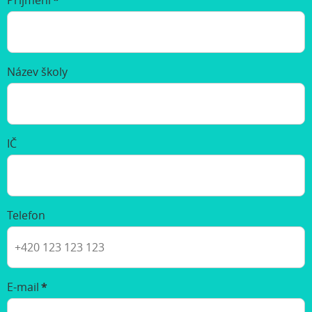
Příjmení
*
Název školy
IČ
Telefon
E-mail
*